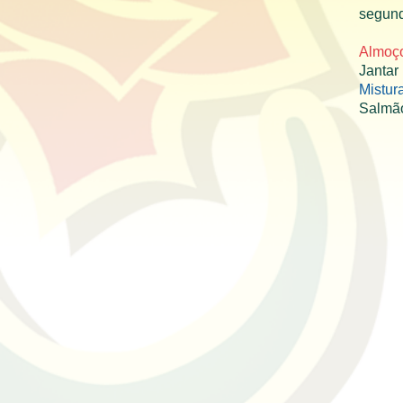
segund
Almoço
Jantar
Mistur
Salmão